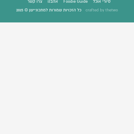
סיורי אוכל
Foodie Guide
אהבנו
צרו קשר
thetwo
crafted by
כל הזכויות שמורות למתכוניישן © 2015