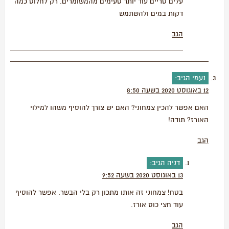
עלים טריים עוד יותר טעימים מהמשומרים. רק לחלוט כמה
דקות במים ולהשתמש
הגב
נעמי
הגיב:
12 באוגוסט 2020 בשעה 8:50
האם אפשר להכין צמחוני? האם יש צורך להוסיף משהו למילוי
האורז? תודה!
הגב
דניה
הגיב:
13 באוגוסט 2020 בשעה 9:52
בטח! צמחוני זה אותו מתכון רק בלי הבשר. אפשר להוסיף
עוד חצי כוס אורז.
הגב