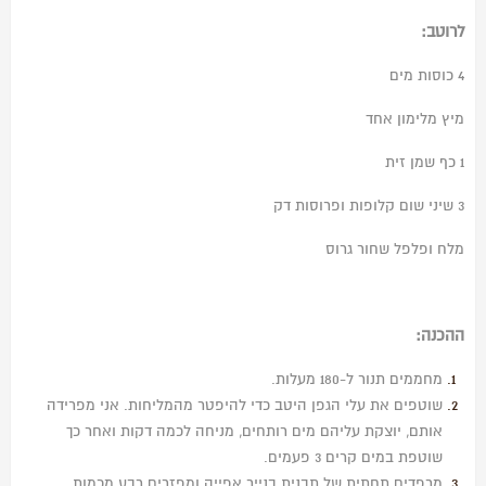
לרוטב:
4 כוסות מים
מיץ מלימון אחד
1 כף שמן זית
3 שיני שום קלופות ופרוסות דק
מלח ופלפל שחור גרוס
ההכנה:
מחממים תנור ל-180 מעלות.
שוטפים את עלי הגפן היטב כדי להיפטר מהמליחות. אני מפרידה
אותם, יוצקת עליהם מים רותחים, מניחה לכמה דקות ואחר כך
שוטפת במים קרים 3 פעמים.
מרפדים תחתית של תבנית בנייר אפייה ומפזרים רבע מכמות