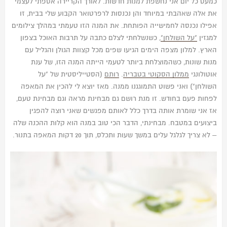
כמעט כל יום אני נחשפת למנות חדשות. לאורך הקריירה אספתי לעצמי
את אלה שאהבתי במיוחד והן נכנסות לרפרטואר הקבוע שלי בבית, זו
אפילו נכנסה לחמישייה הפותחת. את המנה הזו טעמתי במהלך צילומים
למגזין
"על השולחן"
, כשנשלחתי לצלם כתבה על תרבות האוכל בצפון
הארץ. למלון מצפה הימים הגיעו שפים מכל קצוות הגולן והגליל עם
מנות שונות, כשהמוצלחת ביותר לטעמי הייתה המנה הזו, של ענת
אוטולונגי
ממלון הסקוטי בטבריה
.
רותם
(הסטייליסטית של "על
השולחן") ואני פשוט התמוגגנו ממנה. מאז יוצא לי להכין את המאפה
לפחות פעם בחודש. זו מנת רושם גם מבחינת מראה וגם מבחינת טעם,
אז אני שומרת אותה בדרך כלל לאותם מפגשים שאני רוצה להפגין
ביצועים במטבח. מבחינתי, הדבר הכי טוב במנה הוא קלות ההכנה שלה
– לא צריך לגלגל עלים במשך שעות ותכלס, תוך 20 דקות המאפה בתנור.