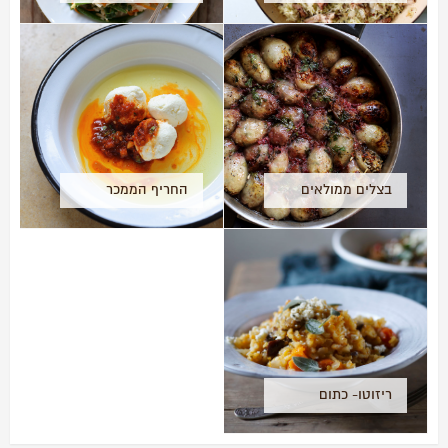
שאחרי
Rice
בצלים ממולאים
החריף הממכר
ברוטב רימונים
מנצרת
ריזוטו- כתום
ופטריות