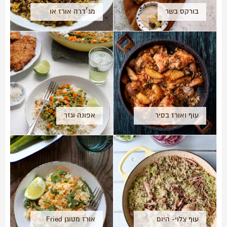
בורקס בשר
מג׳דרה אורז או
בורגול
עוף ואורז בסיר
אפונה וגזר
אחד
עוף צלוי- היום
אורז מטוגן Fried