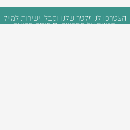
הצטרפו לניוזלטר שלנו וקבלו ישירות למייל
עדכונים על מתכונים וסיפורים חדשים:
ראשי
קטגוריות
חיפוש
מי אנחנו
פיתוח תוכן דיגיטלי
סיורי אוכל
Foodie Guide
אהבנו
צרו קשר