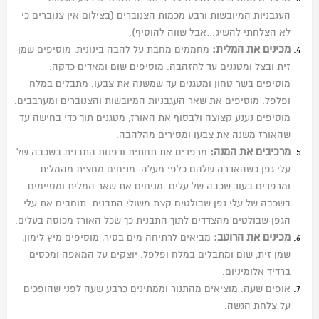
העגבניות המיובשות ורבע מכמות הצנוברים (בצילום אין צנוברים כי
לא הצלחתי להשיג…אבל שווה להוסיף).
מכינים את המלית:
מחממים מחבת על להבה בינונית, מוסיפים שמן
זית ובצל ומטגנים עד להזהבה. מוסיפים שום ומאדים כדקה.
מוסיפים בשר טחון ומטגנים עד שמשנה את צבעו. מתבלים במלח
ופלפל. מוסיפים את שאר העגבניות המיובשות והצנוברים ומערבבים.
מוסיפים נענע קצוצה ולבסוף את האורז, מטגנים תוך כדי בחישה עד
שהאורז משנה את צבעו ומסירים מהלהבה.
מרכיבים את המנה:
מרפדים את תחתית ודפנות התבנית בשכבה של
עלי גפן כשהאדרה שלהם כלפי מעלה. מניחים מחצית מהמלית
ומרפדים בעוד שכבה של עלים. מניחים את שאר המלית ומסיימים
בשכבה של עלי גפן שבולטים קצת משולי התבנית. תוחבים את עלי
הגפן שבולטים מהצדדים לתוך התבנית כך שכל האורז מכוסה בעלים.
מכינים את הרוטב:
מביאים לרתיחה מים בסיר, מוסיפים מיץ לימון,
שמן זית, שום ומתבלים במלח ופלפל. יוצקים על המאפה ומכסים
ברדיד אלומיניום.
אופים שעה. מוציאים מהתנור וממתינים כרבע שעה לפני שהופכים
על צלחת הגשה.