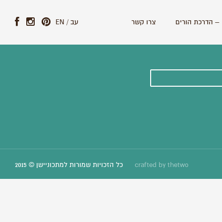
– הדרכת הורים
צרו קשר
עב
/
EN
ונים וסיפורים חדשים:
thetwo
crafted by
כל הזכויות שמורות למתכוניישן © 2015