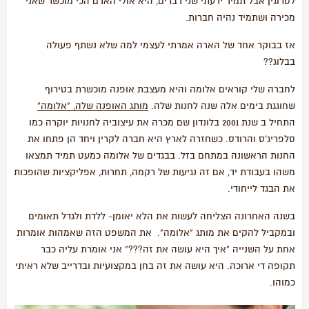
לסרוגין אבל תמיד ידעתי שני דברים, היא אולי האדם הכי מוכשר שאני
מכירה ושתמיד נהיה חברות.
אז בבוקר אחד של הארה אמרתי לעצמי למה שלא נשתף פעולה
בבלוג??
לחברה שלי קוראים אלומה והיא מעצבת אופנה מוכשרת בטירוף
שחוגגת בימים אלה שנה לחנות שלה.
מותג האופנה שלה, "אלומה"
התחיל ב שנת 2001 בלונדון שם מכרה את עיצוביה לחנויות יוקרה כמו
סלפריג'ס והרודס. כשחזרה לארץ היא חברה לקרין ויחד הן פתחו את
החנות הראשונה במתחם בזל. בבגדים של אלומה כמעט תמיד תמצאו
משהו בעבודת יד, אם זה נגיעות של רקמה, תחרות, אפליקציות שהופכות
את הבגד לייחודי.
בשנה האחרונה הצליחה לעשות את הלא יאומן- ללדת ולגדל תאומים
ובמקביל להקים את מותג "אלומה". את המשפט הזה שאמהות אומרות
אחת על השנייה "איך היא עושה את זה???" אני אומרת עליה כבר
תקופה די ארוכה. היא עושה את זה בחן במקצועיות ובדרייב שלא ראיתי
כמוהו.