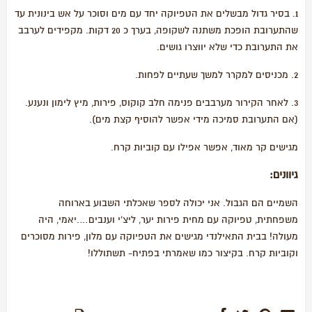
1. בסיר גדול מבשלים את הטפיוקה יחד עם מים וסוכר על אש בינונית עד
שהתערובת הופכת משתנה לשקופה, בערך כ 20 דקות. מקפידים לערבב
את התערובת כדי שלא יווצרו גושים.
2. מכניסים למקרר למשך שעתיים לפחות.
3. לאחר הקירור מערבבים פנימה חלב קוקוס, פירות, מיץ לימון ונענע.
(אם התערובת סמיכה מידי אפשר להוסיף קצת מים).
מגישים קר מאוד, אפשר אפילו עם קוביות קרח.
גיוונים:
השמיים הם הגבול. אני יכולה לספר שאכלתי השבוע בארוחה
משפחתית, טפיוקה עם מחית פירות יער, ליצ'י וענבים….יאמי, היה
מעולה! בבית התאילנדי מגישים את הטפיוקה עם מלון, פירות מסוכרים
וקוביות קרח. בקיצור כמו שאמרתי בפתיח- תשתוללו!