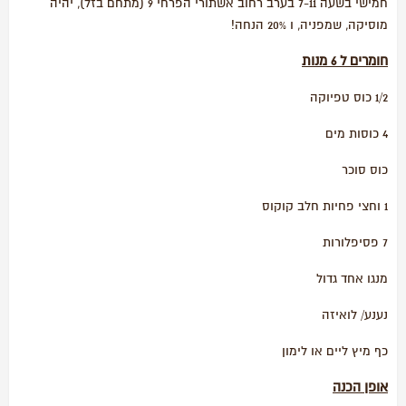
חמישי בשעה 7-11 בערב רחוב אשתורי הפרחי 9 (מתחם בזל), יהיה
מוסיקה, שמפניה, ו 20% הנחה!
חומרים ל 6 מנות
1/2 כוס טפיוקה
4 כוסות מים
כוס סוכר
1 וחצי פחיות חלב קוקוס
7 פסיפלורות
מנגו אחד גדול
נענע/ לואיזה
כף מיץ ליים או לימון
אופן הכנה