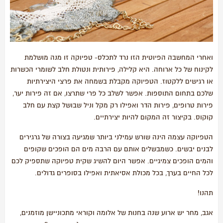
ואחרי המחשבה הפיוטית הזו נרד לתכלס- טפיוקה זו מנה מושלמת
לקינוח של כל ארוחה. היא קלילה, פירותית ונטולת חלב לשומרי הכשרות
או רגישים ללקטוז. הטפיוקה מקבלת בשמחה את פרצי היצירתיות
שלכם בתחום התוספות. אפשר לשלב כל פרי שתרצו, אם זה פירות יער,
פירות טרופים, פירות הדר ואפילו רק מקל וניל שבושל קצת עם חלב
קוקוס. בקיצור זה המקום להיות יצירתיים.
הטפיוקה עצמה הינה שורש עמילני ביותר שמגיעה בצורה של גרגירים
לבנים יבשים. כשמבשלים אותם עם הרבה מים הם הופכים שקופים
והמים הופכים צמיגיים. אפשר היום להשיג שקית טפיוקה שתספיק לכם
לכל החיים בערך, בכל מכולת אסיאתית ואפילו בסופרים גדולים.
תהנו!
אגב, מחר יש ארוע שנה בחנות של אלומה וקוראי מתכוניישן מוזמנים,