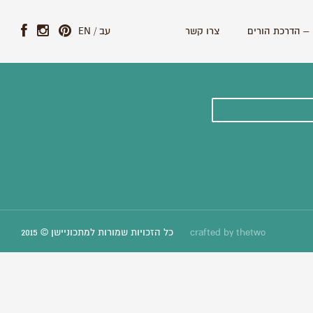
– הדרכת הורים
צרו קשר
עב
/
EN
ונים וסיפורים חדשים:
thetwo
crafted by
כל הזכויות שמורות למתכוניישן © 2015