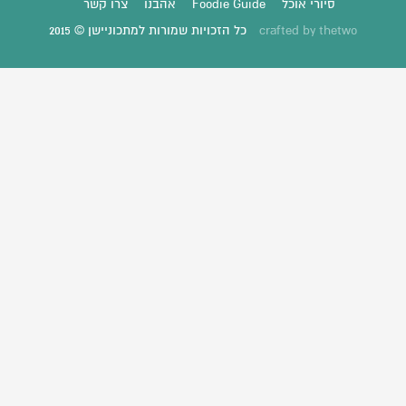
סיורי אוכל
Foodie Guide
אהבנו
צרו קשר
thetwo
crafted by
כל הזכויות שמורות למתכוניישן © 2015