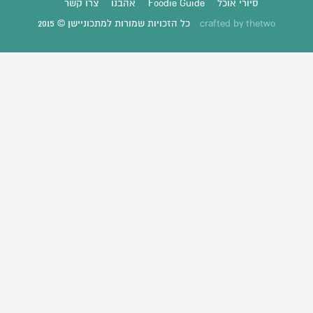
סיורי אוכל
Foodie Guide
אהבנו
צרו קשר
thetwo
crafted by
כל הזכויות שמורות למתכוניישן © 2015