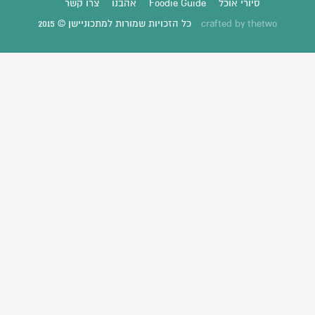
סיורי אוכל
Foodie Guide
אהבנו
צרו קשר
thetwo
crafted by
כל הזכויות שמורות למתכוניישן © 2015