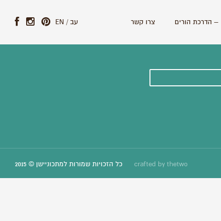
– הדרכת הורים
צרו קשר
עב
/
EN
ונים וסיפורים חדשים:
thetwo
crafted by
כל הזכויות שמורות למתכוניישן © 2015