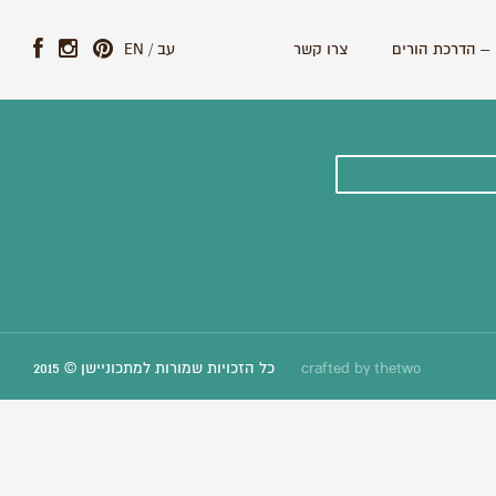
– הדרכת הורים
צרו קשר
עב
/
EN
ונים וסיפורים חדשים:
thetwo
crafted by
כל הזכויות שמורות למתכוניישן © 2015