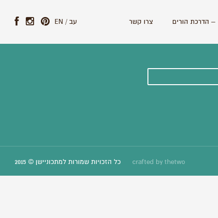
– הדרכת הורים
צרו קשר
עב
/
EN
ונים וסיפורים חדשים:
thetwo
crafted by
כל הזכויות שמורות למתכוניישן © 2015