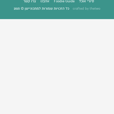
סיורי אוכל
Foodie Guide
אהבנו
צרו קשר
thetwo
crafted by
כל הזכויות שמורות למתכוניישן © 2015