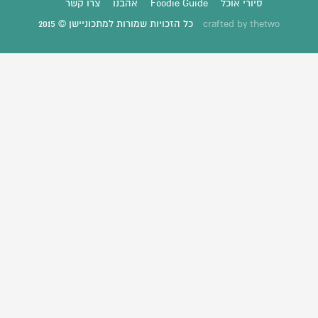
סיורי אוכל
Foodie Guide
אהבנו
צרו קשר
thetwo
crafted by
כל הזכויות שמורות למתכוניישן © 2015