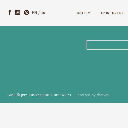
– הדרכת הורים
צרו קשר
עב
/
EN
ונים וסיפורים חדשים:
thetwo
crafted by
כל הזכויות שמורות למתכוניישן © 2015