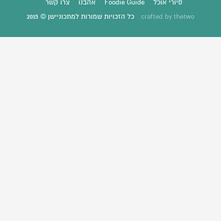
סיורי אוכל
Foodie Guide
אהבנו
צרו קשר
thetwo
crafted by
כל הזכויות שמורות למתכוניישן © 2015