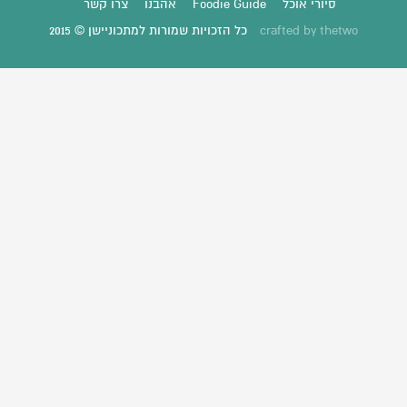
סיורי אוכל
Foodie Guide
אהבנו
צרו קשר
thetwo
crafted by
כל הזכויות שמורות למתכוניישן © 2015