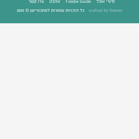
סיורי אוכל
Foodie Guide
אהבנו
צרו קשר
thetwo
crafted by
כל הזכויות שמורות למתכוניישן © 2015