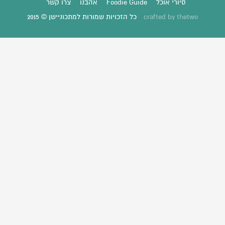
סיורי אוכל
Foodie Guide
אהבנו
צרו קשר
thetwo
crafted by
כל הזכויות שמורות למתכוניישן © 2015