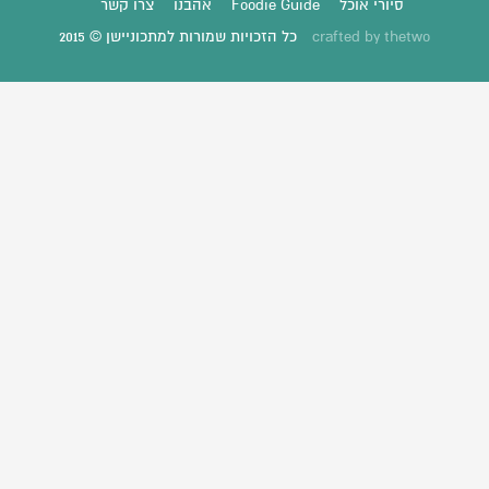
סיורי אוכל
Foodie Guide
אהבנו
צרו קשר
thetwo
crafted by
כל הזכויות שמורות למתכוניישן © 2015