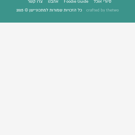
סיורי אוכל
Foodie Guide
אהבנו
צרו קשר
thetwo
crafted by
כל הזכויות שמורות למתכוניישן © 2015