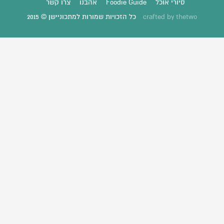
סיורי אוכל
Foodie Guide
אהבנו
צרו קשר
thetwo
crafted by
כל הזכויות שמורות למתכוניישן © 2015