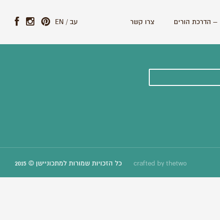
– הדרכת הורים
צרו קשר
עב
/
EN
ונים וסיפורים חדשים:
thetwo
crafted by
כל הזכויות שמורות למתכוניישן © 2015