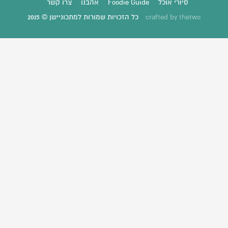
סיורי אוכל
Foodie Guide
אהבנו
צרו קשר
thetwo
crafted by
כל הזכויות שמורות למתכוניישן © 2015