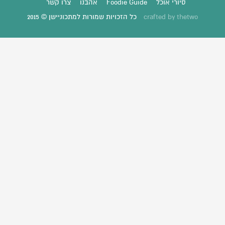
סיורי אוכל
Foodie Guide
אהבנו
צרו קשר
thetwo
crafted by
כל הזכויות שמורות למתכוניישן © 2015