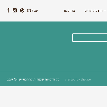
– הדרכת הורים
צרו קשר
עב
/
EN
ונים וסיפורים חדשים:
thetwo
crafted by
כל הזכויות שמורות למתכוניישן © 2015