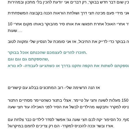
כשקר אין בעיה להשאיר סיר מבושל על הכיריים עד שהם חוזרים בצהריים, רק להזכיר להם להכניס למקרר אחרי האוכל אחרת תפגשו את אותו סיר מהבוקר באותו מקום אחרי 10
שעות….
תזכרו להרים לעצמכם שהכנתם אוכל בבוקר.
שהספקתם גם וגם וגם,
אז הנה הרשימה שלי- רוב המתכונים בבלוג עם קישורים
ההכנה לוקחת 15 דקות כי אני טוחנת הכל במג׳ימיקס. אח״כ זה רק בישול עד הרגע שאני יוצאת מהבית ואז מעבירה לתנור בחום של 150 מעלות לשעה וחצי על טיימר. אצלי בתנור כשהטיימר מסתיים התנור
ף. כל הסיפור יקח לכם חצי שעה גג! אפשר לסדר לילדים כבר צלחת עם
אורז ובשר וככה להכניס למקרר- הם רק צריכים לחמם במיקרוגל.