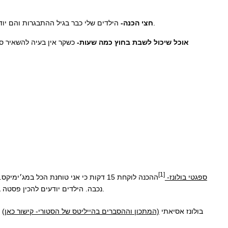
הילדים שלי כבר בגיל ההתבגרות והם יודעים להתנהל במטבח (בזכות הכשרה שלי, אם תרצו ללמוד גם דברו איתי) אז אני מידי פעם מכינה חצי דרך ושולחת הוראות הכנה בקבוצה המשפחתית.
חצי הכנה-
אוכל שיכול לשבת בחוץ כמה שעות-
[1]
ספגטי בולונז-
נכבה. הילדים יודעים להכין פסטה בעצמם או שאפשר להשאיר מוכן במקרר. אם אתם חוששים להשאיר בחוץ, תכניסו למקרר ותבקשו מהילדים לבשל את הסיר לפני האכילה עוד חצי שעה.
בולונז אסיאתי
(המתכון וההסברים בהייליטס של הסטורי- קישור כאן)