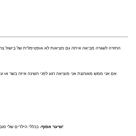
החזרה לשגרה מביאה איתה גם מציאות לא אופטימלית של בישול צהריי
אם אני ממש מאורגנת אני מוציאה רגע לפני השינה איזה בשר או עו
בכללי הילדים שלי סובלים מזה שלא תמיד אני אוספת שיער כשאני מבשלת אבל לפני העבודה ואחרי המקלחת אני ממש לא רוצה ריחות של בישולים אז שיער אסוף זה מאסט!
שיער אסוף-