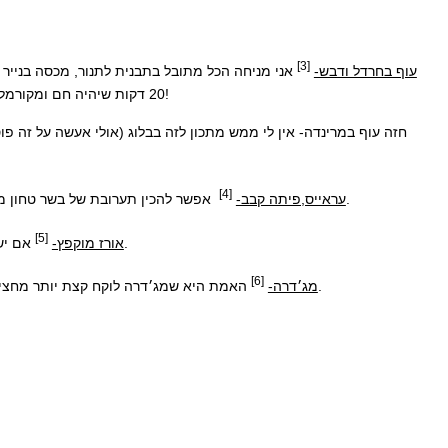
[3]
עוף בחרדל ודבש-
20 דקות שיהיה חם ומקורמל. אם יש לכם ילדים מיומנים אפשר לחכות עם האפייה עד שהם יחזרו מבית הספר ויכניסו לתנור. זה יקח שעה וחצי עד שיהיה מוכן אבל זה יצא חם וטרי!
חזה עוף במרינדה- אין לי ממש מתכון לזה בבלוג (אולי אעשה על זה 
[4]
אפשר להכין תערובת של בשר טחון מתובל או להפשיר קבבים ולמלא פיתות בבוקר, זה באמת לוקחת כמה דקות בלבד. אין ריחות בבית או בשיער. הם כבר יכינו בנינג׳ה או בטוסטר לצהריים.
עראייס,פיתה קבב-
[5]
אם יש אורז קר במקרר אני אקפיץ אותו עם קצת ירקות (אפילו סנפרוסט. אפונה ותירס גם הולך) או כמו במתכון כאן. אבל זה רק אם האורז כבר מוכן מאתמול.
אורז מוקפץ-
[6]
האמת היא שמג׳דרה לוקח קצת יותר מחצי שעה להכין בגלל הבצל המקורמל אז זה לא בדיוק מתכון אידיאלי לבוקר אבל הוא נהדר לקחת לעבודה, לאכול בטמפ׳ החדר ויחד עם סלט ירקות ויוגורט.
מג׳דרה-