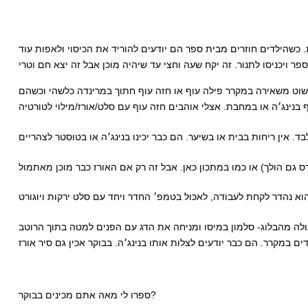
ובל בתבנית לתנור, מכסה בנייר אפייה ואז נייר כסף ומכניסה לתנור על טיימר ל שעה חצי בחום של 150 מעלות. כשהילדים חוזרים מבית ספר הם יודעים להוריד את הכיסוי ולאפות עוד
פשוט משאירה במקרר פילה עוף או חזה עוף חתוך במרינדה כלשהי וכשהם
ספרו לי מאה אתם מכינים בבוקר?