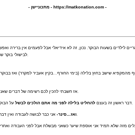
-
https://matkonation.com
- מתכוניישן -
ם לילדים בשעות הבוקר. נכון, זה לא אידיאלי אבל לפעמים אין ברירה ואפש
לבישולי בוקר שנכתב מתוך נסיון רב. שתפו אותי איפה זה פוגש אתכם- אני תמיד סקרנית.
ף מהמקפיא שישב בחוץ בלילה (בימי החורף…בקיץ אעביר למקרר) ואז בבוקר אנ
אז חשבתי להכין לכם רשימה של דברים שאני מצליחה לעשות על הבוקר ומה חשוב לדעת לפני בכלל שמתחילים לבשל.
על הבוקר. מוציאים משהו מהמקפיא שבבוקר כבר יהיה מהיר להתחיל את ההכנה.
דבר ראשון זה בעצם
להחליט בלילה לפני מה אתם הולכים לבשל
אני כבר לבושה לעבודה ואין דבר יותר מעצבן משפריצים של אוכל על הבגדים רגע לפני שאני צריכה לצאת.
ואז…סינר-