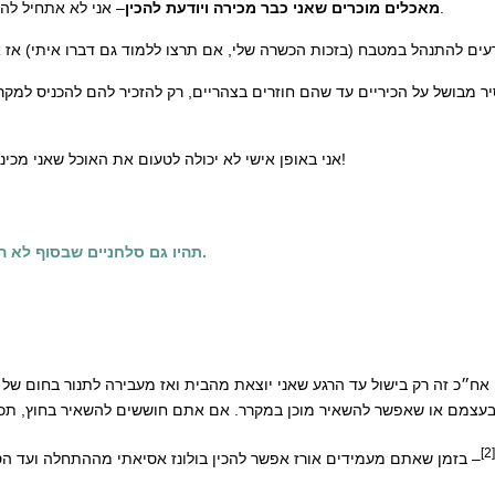
– אני לא אתחיל להכין שום דבר חדש בבוקר, רק דברים אני יודעת להכין בלי מתכון ובמהירות.
מאכלים מוכרים שאני כבר מכירה ויודעת להכין
אני באופן אישי לא יכולה לטעום את האוכל שאני מכינה בבוקר כדי לדייק את התיבול, אז אני סומכת על הנסיון שלי ומקווה לטוב!
תהיו גם סלחניים שבסוף לא הספקתם לשתות את הקפה ותקנו בדרך או כשתגיעו לעבודה- לא נורא.
[2]
– בזמן שאתם מעמידים אורז אפשר להכין בולונז אסיאתי מההתחלה ועד הסו