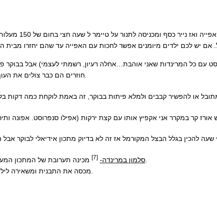
אני מניחה הכל מת
פוסט עם כל המרינדות שאני אוהבת…אחלה רעיון, רשמתי לעצמי) אבל בבוקר 
חוזרים הם כבר צולים את העוף בנינג׳ה או במחבת. אצלי אוהבים חזה עוף עם סלט/אורז/מילוי לטורטיה.
[7]
מכינה תערובת של המתכון המעולה מהבלוג- סלמון במיסו ומניחה את הדג עם הפנים למטה בתוך הרוטב.
סלמון במרינדה-
מכסה את התבנית ומשאירה לילדים במקרר. הם כבר יודעים לצלות אותו בנינג׳ה. בבוקר אכין גם סיר אורז.