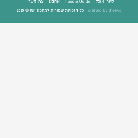
סיורי אוכל
Foodie Guide
אהבנו
צרו קשר
thetwo
crafted by
כל הזכויות שמורות למתכוניישן © 2015