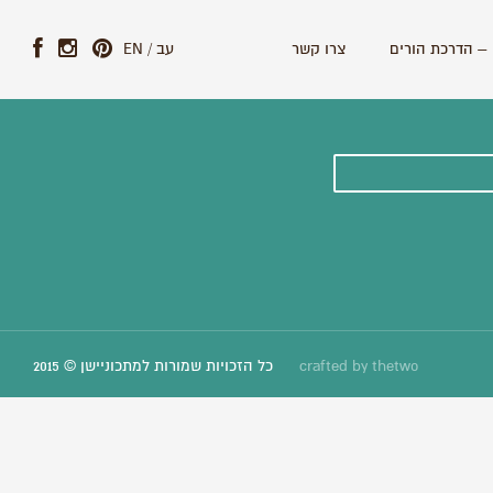
– הדרכת הורים
צרו קשר
עב
/
EN
ונים וסיפורים חדשים:
thetwo
crafted by
כל הזכויות שמורות למתכוניישן © 2015