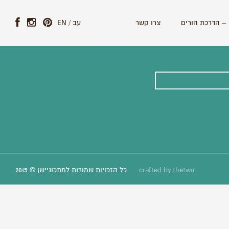
– הדרכת הורים
צרו קשר
עב
/
EN
ונים וסיפורים חדשים:
thetwo
crafted by
כל הזכויות שמורות למתכוניישן © 2015