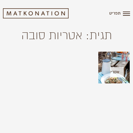
תפריט
תגית: אטריות סובה
אטריות
סובה
עם
חמאת
בוטנים