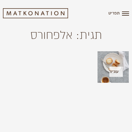
תפריט
תגית: אלפחורס
עוגיות
קוקוס
וריבת
חלב
(לפסח)