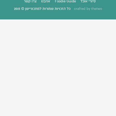
סיורי אוכל
Foodie Guide
אהבנו
צרו קשר
thetwo
crafted by
כל הזכויות שמורות למתכוניישן © 2015