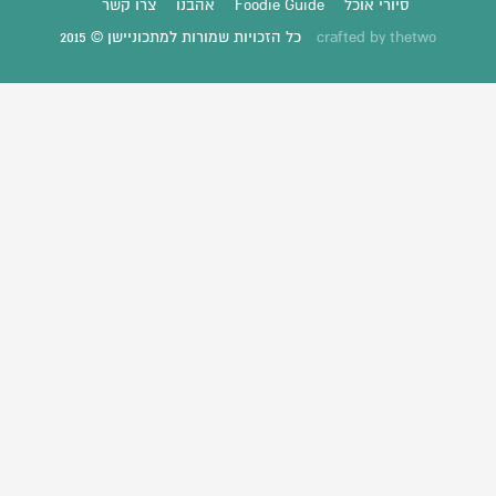
סיורי אוכל
Foodie Guide
אהבנו
צרו קשר
thetwo
crafted by
כל הזכויות שמורות למתכוניישן © 2015