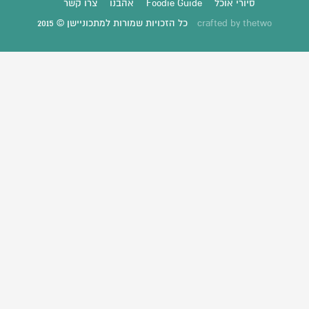
סיורי אוכל
Foodie Guide
אהבנו
צרו קשר
thetwo
crafted by
כל הזכויות שמורות למתכוניישן © 2015