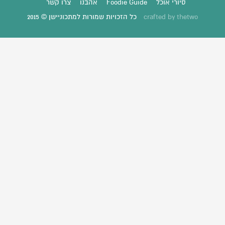
סיורי אוכל
Foodie Guide
אהבנו
צרו קשר
thetwo
crafted by
כל הזכויות שמורות למתכוניישן © 2015