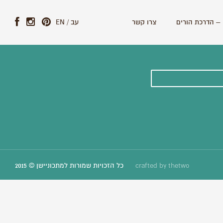
– הדרכת הורים
צרו קשר
עב
/
EN
ונים וסיפורים חדשים:
thetwo
crafted by
כל הזכויות שמורות למתכוניישן © 2015