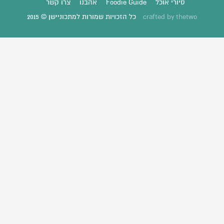
סיורי אוכל
Foodie Guide
אהבנו
צרו קשר
thetwo
crafted by
כל הזכויות שמורות למתכוניישן © 2015