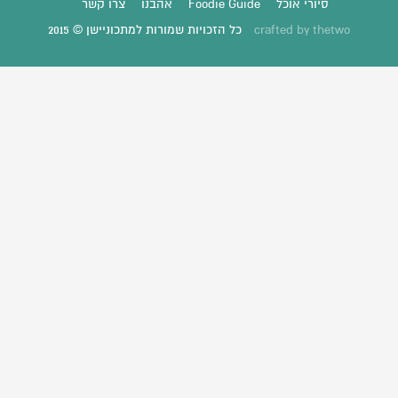
סיורי אוכל
Foodie Guide
אהבנו
צרו קשר
thetwo
crafted by
כל הזכויות שמורות למתכוניישן © 2015