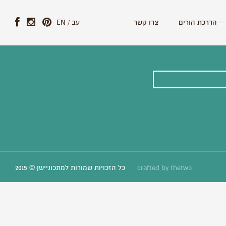
– הדרכת הורים
צרו קשר
עב
/
EN
ונים וסיפורים חדשים:
thetwo
crafted by
כל הזכויות שמורות למתכוניישן © 2015