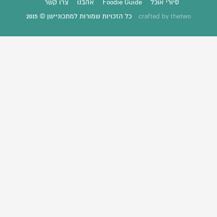
סיורי אוכל
Foodie Guide
אהבנו
צרו קשר
thetwo
crafted by
כל הזכויות שמורות למתכוניישן © 2015