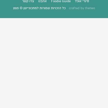
סיורי אוכל
Foodie Guide
אהבנו
צרו קשר
thetwo
crafted by
כל הזכויות שמורות למתכוניישן © 2015