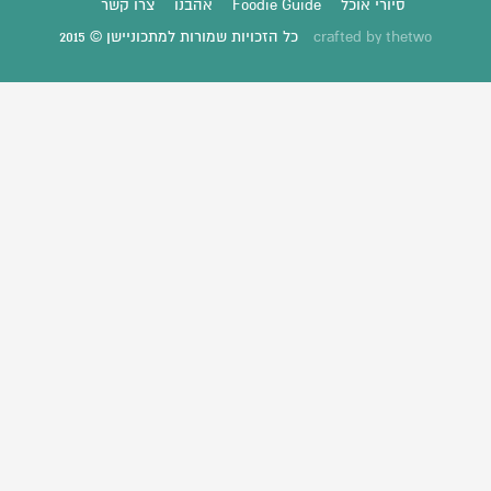
סיורי אוכל
Foodie Guide
אהבנו
צרו קשר
thetwo
crafted by
כל הזכויות שמורות למתכוניישן © 2015