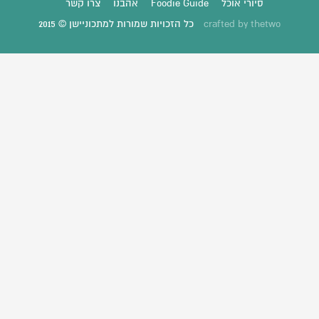
סיורי אוכל
Foodie Guide
אהבנו
צרו קשר
thetwo
crafted by
כל הזכויות שמורות למתכוניישן © 2015