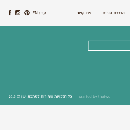
– הדרכת הורים
צרו קשר
עב
/
EN
ונים וסיפורים חדשים:
thetwo
crafted by
כל הזכויות שמורות למתכוניישן © 2015