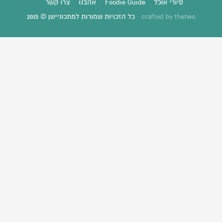
סיורי אוכל
Foodie Guide
אהבנו
צרו קשר
thetwo
crafted by
כל הזכויות שמורות למתכוניישן © 2015