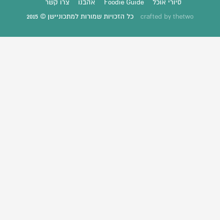
סיורי אוכל
Foodie Guide
אהבנו
צרו קשר
thetwo
crafted by
כל הזכויות שמורות למתכוניישן © 2015