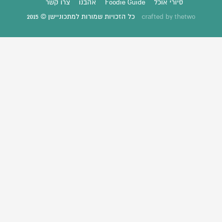
סיורי אוכל
Foodie Guide
אהבנו
צרו קשר
thetwo
crafted by
כל הזכויות שמורות למתכוניישן © 2015