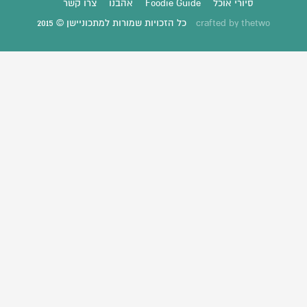
סיורי אוכל
Foodie Guide
אהבנו
צרו קשר
thetwo
crafted by
כל הזכויות שמורות למתכוניישן © 2015