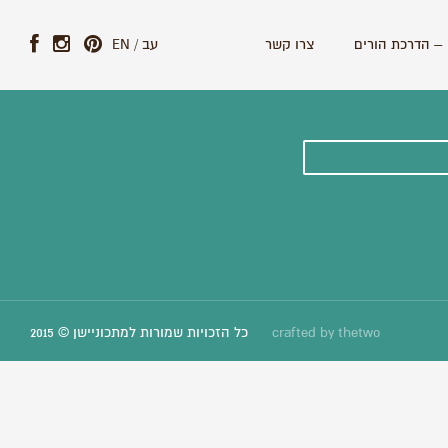
– הדרכת הורים
צרו קשר
עב
/
EN
ונים וסיפורים חדשים:
thetwo
crafted by
כל הזכויות שמורות למתכוניישן © 2015