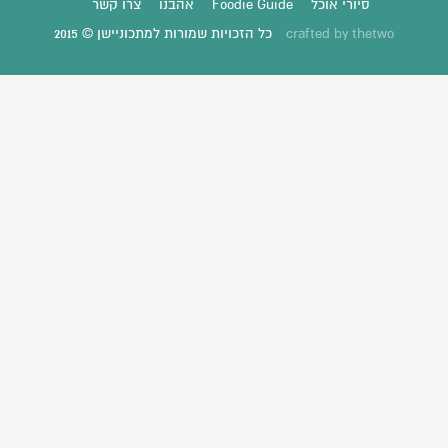
סיורי אוכל
Foodie Guide
אהבנו
צרו קשר
thetwo
crafted by
כל הזכויות שמורות למתכוניישן © 2015